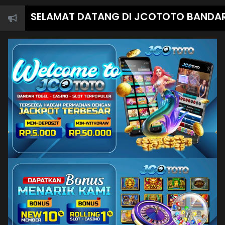
SELAMAT DATANG DI JCOTOTO BANDAR TOGEL