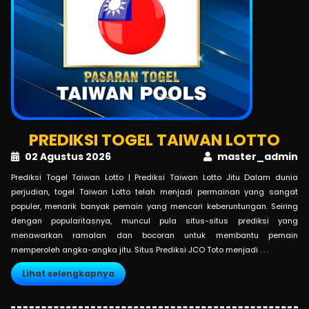
PREDIKSI TOGEL TAIWAN LOTTO
02 Agustus 2026
master_admin
Prediksi Togel Taiwan Lotto | Prediksi Taiwan Lotto Jitu Dalam dunia
perjudian, togel Taiwan Lotto telah menjadi permainan yang sangat
populer, menarik banyak pemain yang mencari keberuntungan. Seiring
dengan popularitasnya, muncul pula situs-situs prediksi yang
menawarkan ramalan dan bocoran untuk membantu pemain
memperoleh angka-angka jitu. Situs Prediksi JCO Toto menjadi . . .
Lihat selengkapnya