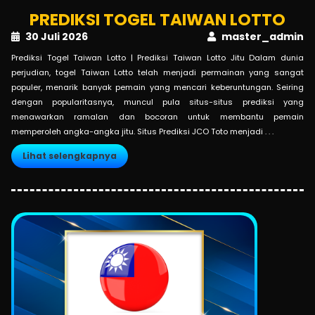
PREDIKSI TOGEL TAIWAN LOTTO
30 Juli 2026
master_admin
Prediksi Togel Taiwan Lotto | Prediksi Taiwan Lotto Jitu Dalam dunia
perjudian, togel Taiwan Lotto telah menjadi permainan yang sangat
populer, menarik banyak pemain yang mencari keberuntungan. Seiring
dengan popularitasnya, muncul pula situs-situs prediksi yang
menawarkan ramalan dan bocoran untuk membantu pemain
memperoleh angka-angka jitu. Situs Prediksi JCO Toto menjadi . . .
Lihat selengkapnya