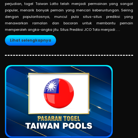
perjudian, togel Taiwan Lotto telah menjadi permainan yang sangat
populer, menarik banyak pemain yang mencari keberuntungan. Seiring
dengan popularitasnya, muncul pula situs-situs prediksi yang
menawarkan ramalan dan bocoran untuk membantu pemain
memperoleh angka-angka jitu. Situs Prediksi JCO Toto menjadi . . .
Lihat selengkapnya