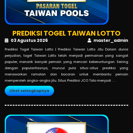
PREDIKSI TOGEL TAIWAN LOTTO
03 Agustus 2026
master_admin
Prediksi Togel Taiwan Lotto | Prediksi Taiwan Lotto Jitu Dalam dunia
perjudian, togel Taiwan Lotto telah menjadi permainan yang sangat
populer, menarik banyak pemain yang mencari keberuntungan. Seiring
dengan popularitasnya, muncul pula situs-situs prediksi yang
menawarkan ramalan dan bocoran untuk membantu pemain
memperoleh angka-angka jitu. Situs Prediksi JCO Toto menjadi . . .
Lihat selengkapnya