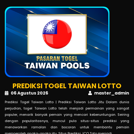
PREDIKSI TOGEL TAIWAN LOTTO
06 Agustus 2026
master_admin
Prediksi Togel Taiwan Lotto | Prediksi Taiwan Lotto Jitu Dalam dunia
perjudian, togel Taiwan Lotto telah menjadi permainan yang sangat
populer, menarik banyak pemain yang mencari keberuntungan. Seiring
dengan popularitasnya, muncul pula situs-situs prediksi yang
menawarkan ramalan dan bocoran untuk membantu pemain
memperoleh angka-angka jitu. Situs Prediksi JCO Toto menjadi . . .