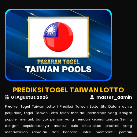
PREDIKSI TOGEL TAIWAN LOTTO
01 Agustus 2026
master_admin
Prediksi Togel Taiwan Lotto | Prediksi Taiwan Lotto Jitu Dalam dunia
perjudian, togel Taiwan Lotto telah menjadi permainan yang sangat
populer, menarik banyak pemain yang mencari keberuntungan. Seiring
dengan popularitasnya, muncul pula situs-situs prediksi yang
menawarkan ramalan dan bocoran untuk membantu pemain