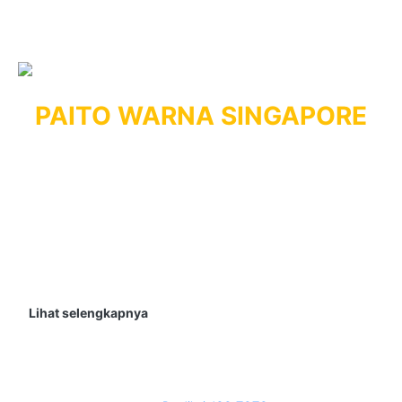
PAITO WARNA SINGAPORE
master_admin
Paito Warna Singapore | Paito SGP Lengkap Paito Warna Singapore
Kumpulan angka keluaran togel yang di susun dalam tabel kemudian
dapat diberi warna untuk mencari angka cantik buat dijadikan
prediksi togel nantinya. Peranan paito warna singapore ini ialah
mempermudah sahabat sekaligus untuk membuat perumusan togel
singapore atau merangkum sejumlah angka . . .
Lihat selengkapnya