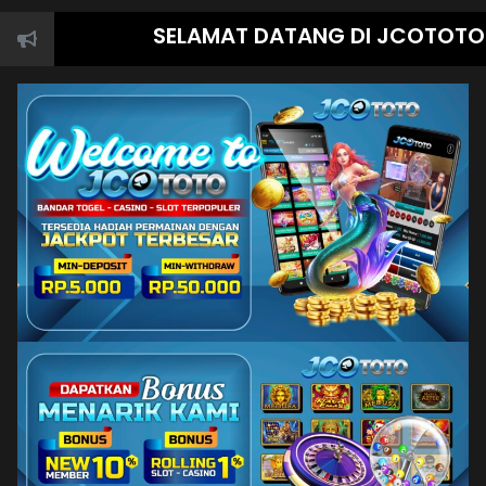
SELAMAT DATANG DI JCOTOTO BA