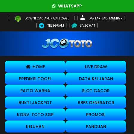
WHATSAPP
DAFTAR JADI MEMBER
DOWNLOAD APLIKASI TOGEL
TELEGRAM
LIVECHAT
HOME
LIVE DRAW
PREDIKSI TOGEL
DATA KELUARAN
PAITO WARNA
SLOT GACOR
BUKTI JACKPOT
BBFS GENERATOR
KONV. TOTO SGP
PROMOSI
KELUHAN
PANDUAN