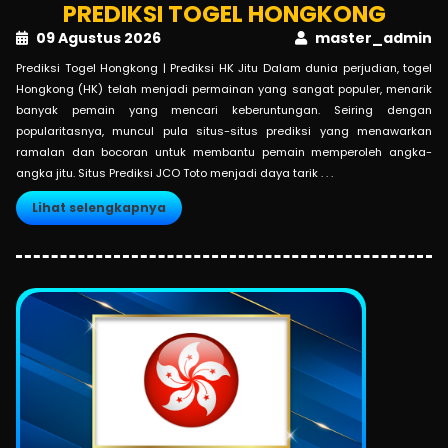
PREDIKSI TOGEL HONGKONG
09 Agustus 2026
master_admin
Prediksi Togel Hongkong | Prediksi HK Jitu Dalam dunia perjudian, togel
Hongkong (HK) telah menjadi permainan yang sangat populer, menarik
banyak pemain yang mencari keberuntungan. Seiring dengan
popularitasnya, muncul pula situs-situs prediksi yang menawarkan
ramalan dan bocoran untuk membantu pemain memperoleh angka-
angka jitu. Situs Prediksi JCO Toto menjadi daya tarik . . .
Lihat selengkapnya