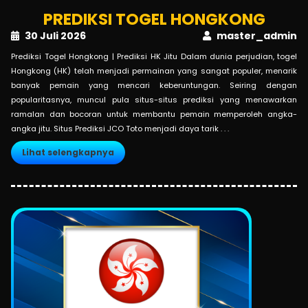
PREDIKSI TOGEL HONGKONG
30 Juli 2026
master_admin
Prediksi Togel Hongkong | Prediksi HK Jitu Dalam dunia perjudian, togel
Hongkong (HK) telah menjadi permainan yang sangat populer, menarik
banyak pemain yang mencari keberuntungan. Seiring dengan
popularitasnya, muncul pula situs-situs prediksi yang menawarkan
ramalan dan bocoran untuk membantu pemain memperoleh angka-
angka jitu. Situs Prediksi JCO Toto menjadi daya tarik . . .
Lihat selengkapnya