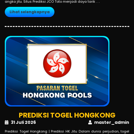
angka jitu. Situs Prediksi JCO Toto menjadi daya tarik . . .
Lihat selengkapnya
PREDIKSI TOGEL HONGKONG
31 Juli 2026
master_admin
Prediksi Togel Hongkong | Prediksi HK Jitu Dalam dunia perjudian, togel