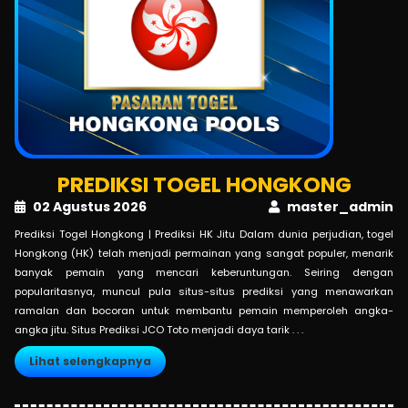
PREDIKSI TOGEL HONGKONG
02 Agustus 2026
master_admin
Prediksi Togel Hongkong | Prediksi HK Jitu Dalam dunia perjudian, togel
Hongkong (HK) telah menjadi permainan yang sangat populer, menarik
banyak pemain yang mencari keberuntungan. Seiring dengan
popularitasnya, muncul pula situs-situs prediksi yang menawarkan
ramalan dan bocoran untuk membantu pemain memperoleh angka-
angka jitu. Situs Prediksi JCO Toto menjadi daya tarik . . .
Lihat selengkapnya