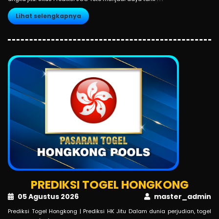
Lihat selengkapnya
PREDIKSI TOGEL HONGKONG
05 Agustus 2026
master_admin
Prediksi Togel Hongkong | Prediksi HK Jitu Dalam dunia perjudian, togel