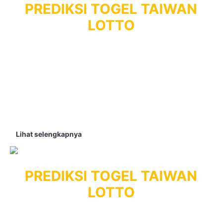
PREDIKSI TOGEL TAIWAN
LOTTO
08 Agustus 2026
master_admin
Prediksi Togel Taiwan Lotto | Prediksi Taiwan Lotto Jitu Dalam dunia
perjudian, togel Taiwan Lotto telah menjadi permainan yang sangat
populer, menarik banyak pemain yang mencari keberuntungan.
Seiring dengan popularitasnya, muncul pula situs-situs prediksi yang
menawarkan ramalan dan bocoran untuk membantu pemain
memperoleh angka-angka jitu. Situs Prediksi JCO Toto menjadi . . .
Lihat selengkapnya
PREDIKSI TOGEL TAIWAN
LOTTO
07 Agustus 2026
master_admin