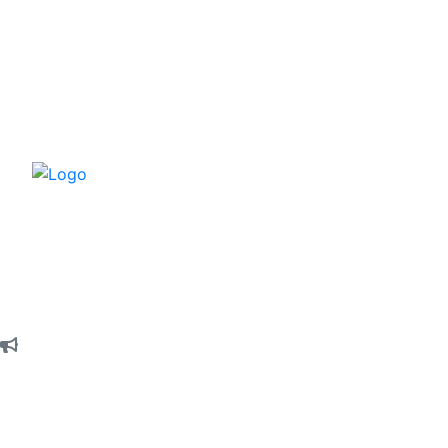
Whatsapp
Daftar Jadi
Download
Member
Telegram
Livechat
Aplikasi Togel
Live
Prediksi
Data
Paito
Slot
Buk
Home
Draw
Togel
Keluaran
Warna
Gacor
Ja
SELAMAT DATANG DI JCOTOTO BANDAR TOGEL