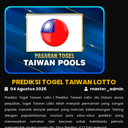
PREDIKSI TOGEL TAIWAN LOTTO
04 Agustus 2026
master_admin
Prediksi Togel Taiwan Lotto | Prediksi Taiwan Lotto Jitu Dalam dunia
perjudian, togel Taiwan Lotto telah menjadi permainan yang sangat
populer, menarik banyak pemain yang mencari keberuntungan. Seiring
dengan popularitasnya, muncul pula situs-situs prediksi yang
menawarkan ramalan dan bocoran untuk membantu pemain
memperoleh angka-angka jitu. Situs Prediksi JCO Toto menjadi . . .