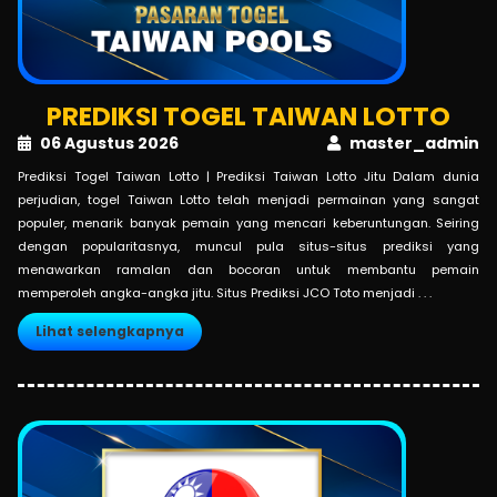
PREDIKSI TOGEL TAIWAN LOTTO
06 Agustus 2026
master_admin
Prediksi Togel Taiwan Lotto | Prediksi Taiwan Lotto Jitu Dalam dunia
perjudian, togel Taiwan Lotto telah menjadi permainan yang sangat
populer, menarik banyak pemain yang mencari keberuntungan. Seiring
dengan popularitasnya, muncul pula situs-situs prediksi yang
menawarkan ramalan dan bocoran untuk membantu pemain
memperoleh angka-angka jitu. Situs Prediksi JCO Toto menjadi . . .
Lihat selengkapnya