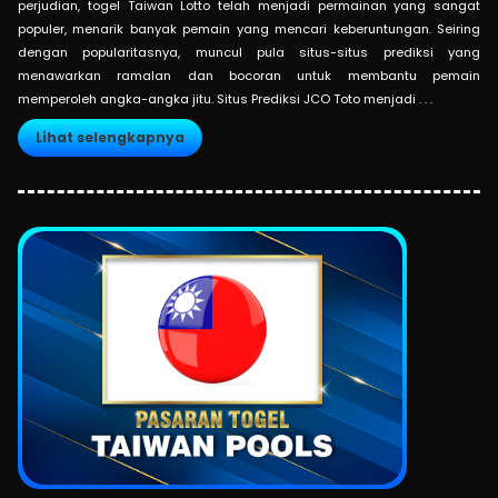
perjudian, togel Taiwan Lotto telah menjadi permainan yang sangat
populer, menarik banyak pemain yang mencari keberuntungan. Seiring
dengan popularitasnya, muncul pula situs-situs prediksi yang
menawarkan ramalan dan bocoran untuk membantu pemain
memperoleh angka-angka jitu. Situs Prediksi JCO Toto menjadi . . .
Lihat selengkapnya