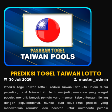
PREDIKSI TOGEL TAIWAN LOTTO
30 Juli 2026
master_admin
Prediksi Togel Taiwan Lotto | Prediksi Taiwan Lotto Jitu Dalam dunia
perjudian, togel Taiwan Lotto telah menjadi permainan yang sangat
populer, menarik banyak pemain yang mencari keberuntungan. Seiring
dengan popularitasnya, muncul pula situs-situs prediksi yang
menawarkan ramalan dan bocoran untuk membantu pemain