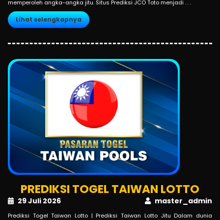
memperoleh angka-angka jitu. Situs Prediksi JCO Toto menjadi . . .
Lihat selengkapnya
PREDIKSI TOGEL TAIWAN LOTTO
29 Juli 2026
master_admin
Prediksi Togel Taiwan Lotto | Prediksi Taiwan Lotto Jitu Dalam dunia