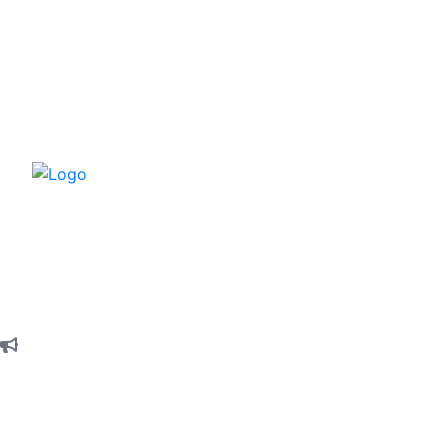
Whatsapp
Daftar Jadi
Download
Member
Telegram
Livechat
Aplikasi Togel
Live
Prediksi
Data
Paito
Slot
Buk
Home
Draw
Togel
Keluaran
Warna
Gacor
Ja
SELAMAT DATANG DI JCOTOTO BAND