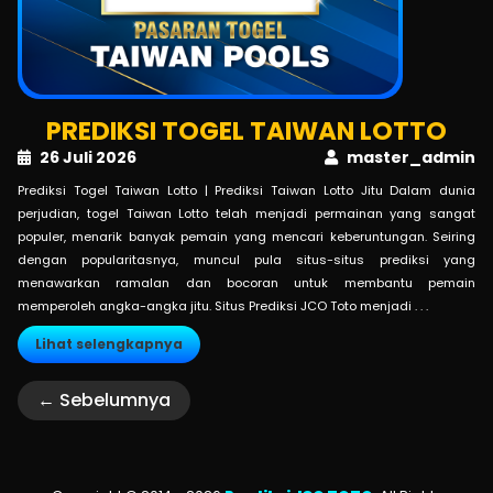
PREDIKSI TOGEL TAIWAN LOTTO
26 Juli 2026
master_admin
Prediksi Togel Taiwan Lotto | Prediksi Taiwan Lotto Jitu Dalam dunia
perjudian, togel Taiwan Lotto telah menjadi permainan yang sangat
populer, menarik banyak pemain yang mencari keberuntungan. Seiring
dengan popularitasnya, muncul pula situs-situs prediksi yang
menawarkan ramalan dan bocoran untuk membantu pemain
memperoleh angka-angka jitu. Situs Prediksi JCO Toto menjadi . . .
Lihat selengkapnya
← Sebelumnya