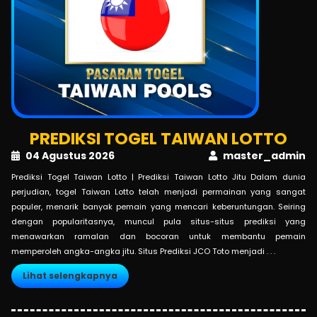
PREDIKSI TOGEL TAIWAN LOTTO
04 Agustus 2026
master_admin
Prediksi Togel Taiwan Lotto | Prediksi Taiwan Lotto Jitu Dalam dunia
perjudian, togel Taiwan Lotto telah menjadi permainan yang sangat
populer, menarik banyak pemain yang mencari keberuntungan. Seiring
dengan popularitasnya, muncul pula situs-situs prediksi yang
menawarkan ramalan dan bocoran untuk membantu pemain
memperoleh angka-angka jitu. Situs Prediksi JCO Toto menjadi . . .
Lihat selengkapnya