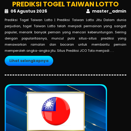
PREDIKSI TOGEL TAIWAN LOTTO
06 Agustus 2026
master_admin
Prediksi Togel Taiwan Lotto | Prediksi Taiwan Lotto Jitu Dalam dunia
perjudian, togel Taiwan Lotto telah menjadi permainan yang sangat
populer, menarik banyak pemain yang mencari keberuntungan. Seiring
dengan popularitasnya, muncul pula situs-situs prediksi yang
menawarkan ramalan dan bocoran untuk membantu pemain
memperoleh angka-angka jitu. Situs Prediksi JCO Toto menjadi . . .
Lihat selengkapnya