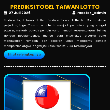
PREDIKSI TOGEL TAIWAN LOTTO
27 Juli 2026
master_admin
Prediksi Togel Taiwan Lotto | Prediksi Taiwan Lotto Jitu Dalam dunia
perjudian, togel Taiwan Lotto telah menjadi permainan yang sangat
populer, menarik banyak pemain yang mencari keberuntungan. Seiring
dengan popularitasnya, muncul pula situs-situs prediksi yang
menawarkan ramalan dan bocoran untuk membantu pemain
memperoleh angka-angka jitu. Situs Prediksi JCO Toto menjadi . . .
Lihat selengkapnya