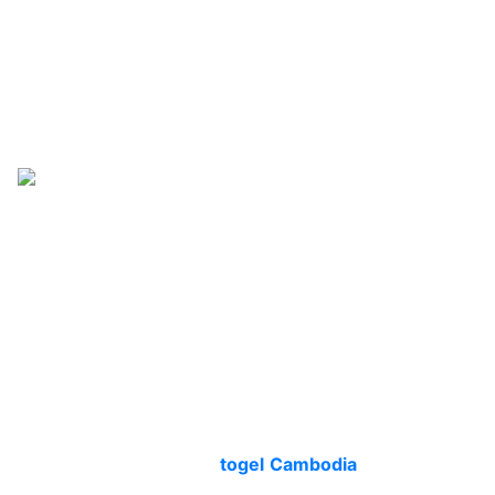
PREDIKSI TOGEL CAMBODIA – 07 MEI
2026
Prediksi Togel
Cambodia | Prediksi
Cambodia Jitu
Dalam dunia perjudian,
togel Cambodia
telah menjadi
permainan yang sangat populer, menarik banyak